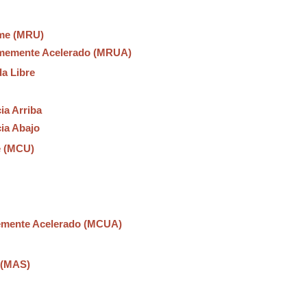
rme (MRU)
rmemente Acelerado (MRUA)
da Libre
ia Arriba
ia Abajo
e (MCU)
emente Acelerado (MCUA)
 (MAS)