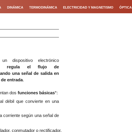
A
DINÁMICA
TERMODINÁMICA
ELECTRICIDAD Y MAGNETISMO
ÓPTICA
un dispositivo electrónico
que
regula el flujo de
ando una señal de salida en
 de entrada
.
entan dos
funciones básicas
*
:
ñal débil que convierte en una
 la corriente según una señal de
ador, conmutador o rectificador.