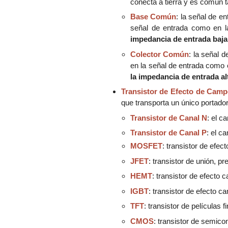
conecta a tierra y es común t
Base Común
: la señal de en
señal de entrada como en l
impedancia de entrada baja
Colector Común
: la señal d
en la señal de entrada como e
la impedancia de entrada al
Transistor de Efecto de Camp
que transporta un único portado
Transistor de Canal N
: el c
Transistor de Canal P
: el c
MOSFET
: transistor de efe
JFET
: transistor de unión, p
HEMT
: transistor de efecto 
IGBT
: transistor de efecto c
TFT
: transistor de películas
CMOS
: transistor de semic