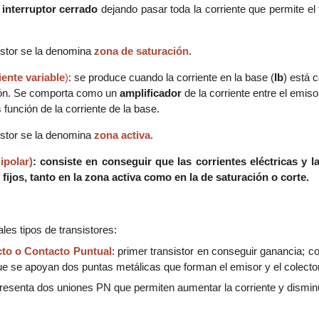
n
interruptor cerrado
dejando pasar toda la corriente que permite el t
sistor se la denomina
zona de saturación
.
iente variable
)
: se produce cuando la corriente en la base (
Ib
)
está 
ación. Se comporta como un
amplificador
de la corriente entre el emiso
 función de la corriente de la base.
sistor se la denomina
zona activa
.
ipolar)
: consiste en conseguir que las corrientes eléctricas y l
fijos, tanto en la zona activa como en la de saturación o corte.
les tipos de transistores:
cto o Contacto Puntual
: primer transistor en conseguir ganancia; 
 se apoyan dos puntas metálicas que forman el emisor y el colector
presenta dos uniones PN que permiten aumentar la corriente y disminui