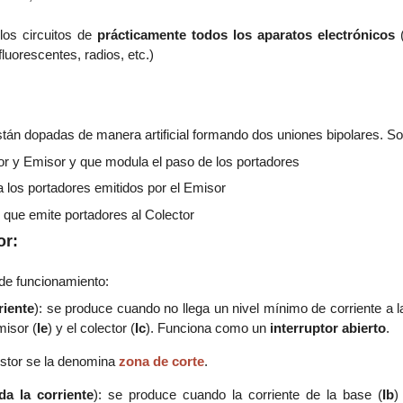
los circuitos de
prácticamente todos los aparatos electrónicos
luorescentes, radios, etc.)
:
stán dopadas de manera artificial formando dos uniones bipolares. So
tor y Emisor y que modula el paso de los portadores
a los portadores emitidos por el Emisor
or que emite portadores al Colector
or:
 de funcionamiento:
riente
):
se produce cuando no llega un nivel mínimo de corriente a l
misor (
Ie
) y el colector (
Ic
). Funciona como un
interruptor abierto
.
sistor se la denomina
zona de corte
.
da la corriente
): se produce cuando la corriente de la base (
Ib