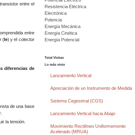
ransistor entre el
Resistencia Eléctrica
Electrónica
Potencia
Energía Mecánica
comprendida entre
Energía Cinética
r (
Ie
)
y el colector
Energía Potencial
...
Total Visitas
Lo más visto
as diferencias de
Lanzamiento Vertical
Apreciación de un Instrumento de Medida
Sistema Cegesimal (CGS)
consta de una base
.
Lanzamiento Vertical hacia Abajo
r la tensión.
Movimiento Rectilíneo Uniformemente
Acelerado (MRUA)