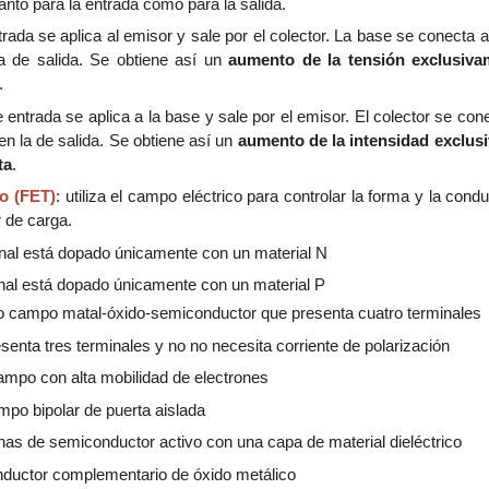
anto para la entrada como para la salida.
trada se aplica al emisor y sale por el colector. La base se conecta a 
a de salida. Se obtiene así un
aumento de la tensión exclusiva
.
e entrada se aplica a la base y sale por el emisor. El colector se cone
n la de salida. Se obtiene así un
aumento de la intensidad exclus
ta
.
o (FET)
: utiliza el campo eléctrico para controlar la forma y la cond
r de carga.
anal está dopado únicamente con un material N
anal está dopado únicamente con un material P
cto campo matal-óxido-semiconductor que presenta cuatro terminales
resenta tres terminales y no no necesita corriente de polarización
campo con alta mobilidad de electrones
ampo bipolar de puerta aislada
 finas de semiconductor activo con una capa de material dieléctrico
onductor complementario de óxido metálico