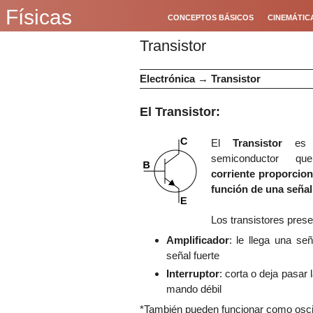
Físicas
CONCEPTOS BÁSICOS
CINEMÁTIC
Transistor
Electrónica
→
Transistor
El Transistor:
El
Transistor
es 
semiconductor 
corriente
proporcion
función de una señal
Los transistores pres
Amplificador
: le llega una se
señal fuerte
Interruptor
: corta o deja pasar
mando débil
*También pueden funcionar como oscil