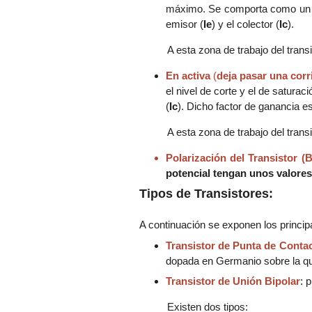
máximo. Se comporta como u
emisor (
Ie
)
y el colector (
Ic
)
.
A esta zona de trabajo del tran
En activa
(
deja pasar una corr
el nivel de corte y el de satur
(
Ic
)
. Dicho factor de ganancia es
A esta zona de trabajo del tran
Polarización del Transistor (B
potencial tengan unos valores 
Tipos de Transistores:
A continuación se exponen los principa
Transistor de Punta de Conta
dopada en Germanio sobre la que
Transistor de Unión Bipolar
: 
Existen dos tipos: