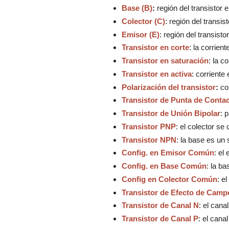
Base (B)
:
región del transistor
Colector (C)
: región del transi
Emisor (E)
: región del transist
Transistor en corte
:
la corrien
Transistor en saturación
: la c
Transistor en activa
: corriente
Polarización del transistor
:
co
Transistor de Punta de Conta
Transistor de Unión Bipolar
: 
Transistor PNP
: el colector se
Transistor NPN
: la base es u
Config. en Emisor Común
: el
Config. en Base Común
: la b
Config en Colector Común
: e
Transistor de Efecto de Camp
Transistor de Canal N
: el can
Transistor de Canal P
: el cana