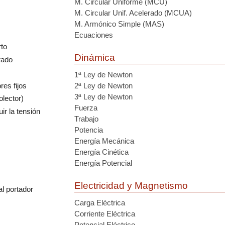
M. Circular Uniforme (MCU)
M. Circular Unif. Acelerado (MCUA)
M. Armónico Simple (MAS)
Ecuaciones
rto
Dinámica
rado
1ª Ley de Newton
res fijos
2ª Ley de Newton
3ª Ley de Newton
lector)
Fuerza
ir la tensión
Trabajo
Potencia
Energía Mecánica
Energía Cinética
Energía Potencial
Electricidad y Magnetismo
al portador
Carga Eléctrica
Corriente Eléctrica
Potencial Eléctrico