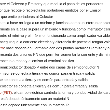
 entre el Colector y Emisor y que modula el paso de los portadores
stor que recoge o recolecta los portadores emitidos por el Emisor
or que emite portadores al Colector
te en la base no llega a un mínimo y funciona como un interruptor abie
orriente en la base supera un máximo y funciona como interruptor cer
 entre el mínimo y el máximo, funcionando como amplificador variable
nseguir que la corriente eléctrica y diferencia de potencial tengan valo
cto
: base dopada en Germanio con dos puntas metálicas (emisor y co
presenta dos uniones PN que permiten aumentar la corriente y disminu
 conecta a masa y el emisor al terminal positivo
n semiconductor dopado P entre dos capas de semiconductor N
 emisor se conecta a tierra y es común para entrada y salida
ase se conecta a tierra y es común para entrada y salida
l colector se conecta a tierra y es común para entrada y salida
o (FET)
: el campo eléctrico controla la forma y conductividad del can
al está dopado únicamente con un material N
l está dopado únicamente con un material P