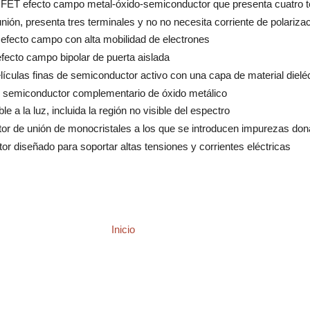
or FET efecto campo metal-óxido-semiconductor que presenta cuatro 
 unión, presenta tres terminales y no no necesita corriente de polariza
e efecto campo con alta mobilidad de electrones
 efecto campo bipolar de puerta aislada
películas finas de semiconductor activo con una capa de material dieléc
de semiconductor complementario de óxido metálico
ble a la luz, incluida la región no visible del espectro
stor de unión de monocristales a los que se introducen impurezas do
stor diseñado para soportar altas tensiones y corrientes eléctricas
Inicio