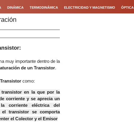
A
DINÁMICA
TERMODINÁMICA
ELECTRICIDAD Y MAGNETISMO
ÓPTICA
ración
nsistor:
ma muy importante dentro de la
aturación de un Transistor
.
 Transistor
como:
transistor en la que por la
de corriente y se aprecia un
a corriente eléctrica del
, el transistor se comporta
nter el Colector y el Emisor