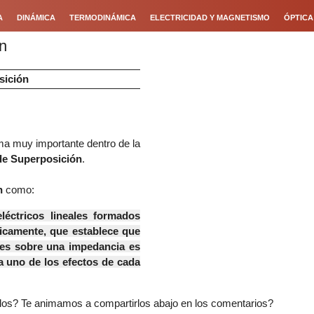
A
DINÁMICA
TERMODINÁMICA
ELECTRICIDAD Y MAGNETISMO
ÓPTICA
n
sición
ma muy importante dentro de la
de Superposición
.
ón
como:
léctricos lineales formados
icamente, que establece que
tes sobre una impedancia es
a uno de los efectos de cada
os? Te animamos a compartirlos abajo en los comentarios?