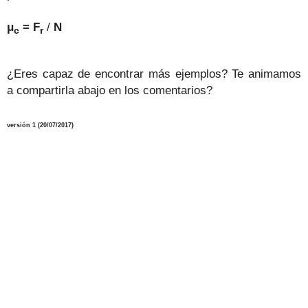
μ
=
F
/
N
c
r
¿Eres capaz de encontrar más ejemplos? Te animamos
a compartirla abajo en los comentarios?
versión 1 (20/07/2017)